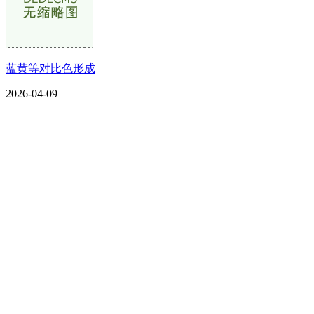
蓝黄等对比色形成
2026-04-09
CONTACT US
联系我们
名称：辽宁CA88集团(中国区)金属科技有限公司
地址：朝阳市朝阳县柳城经济开发区有色金属工业园