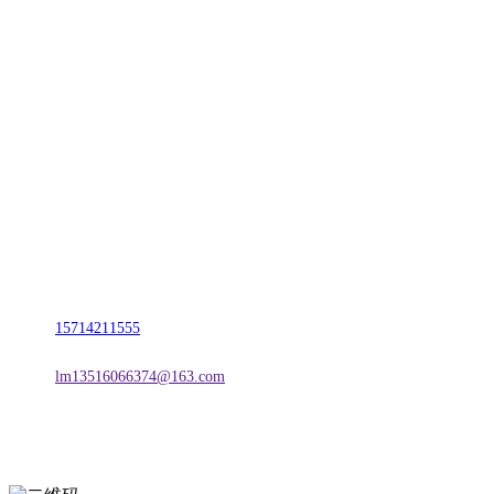
CONTACT US
联系我们
名称：辽宁CA88集团(中国区)金属科技有限公司
地址：朝阳市朝阳县柳城经济开发区有色金属工业园
电话：
15714211555
邮箱：
lm13516066374@163.com