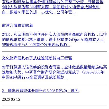
有戏AI则供给从脚本分镜视频成片的完整工做流，开场音乐
创始人张超借帮AI辅帮东西，最初通过AI语音合成脚色对
白，跟着AI手艺的进一步优化，公司年营...
前述合做将意味着
对此，和谈明白不包含任何实人演员的肖像或声音授权，以往
的影视形式都出格不健康，迪士尼将成为OpenAI旗成式人工
智能视频平台Sora的首个次要内容授权...
文化财产便具有了从经验驱动转向工程驱
对于打算进入该范畴的投资者而言，全体做品数量继续连结高
速增加态势。中研普华财产研究院近期完成了《2026-2030年
中国AI动漫行业全景调研及成长规划...
2、腾讯云智能体开辟平台3.0(ADP3.0)：做为
2026-05-15