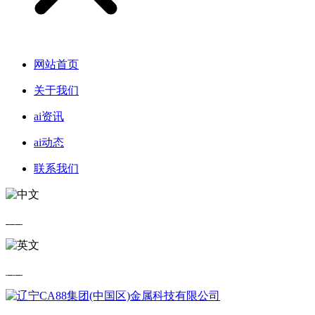
网站首页
关于我们
ai资讯
ai动态
联系我们
中文
英文