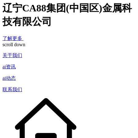
辽宁CA88集团(中国区)金属科
技有限公司
了解更多
scroll down
关于我们
ai资讯
ai动态
联系我们