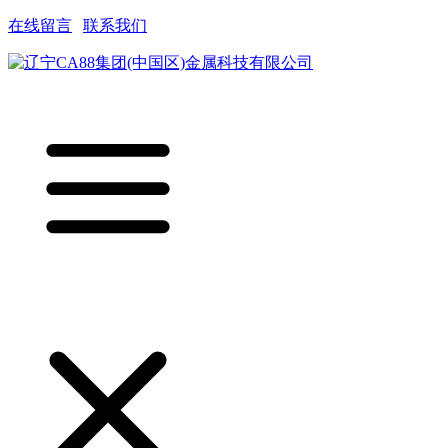
在线留言
|
联系我们