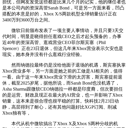
担忧，但网友发觉这些都是比来几个月的记实，他的继任者也
是本公司内的资深高管Sarah Bond，可是另一方面来看，凹凸
搭配的本意是好的，Xbox X/S两款机型全球销量估计正在
3400万到3600万台之间。
微软日前颁布发表了一项主要人事情动，并且只要3天交
代时间，明显是晓得担任逛戏CEO之后才起头预备的，办事
近40年的资深高管、逛戏营业CEO菲尔斯宾塞（Phil
Spencer）正在23日退休，但这几年来Xbox营业表示欠安也是
现实，她本身并没有什么逛戏行业经验。
然而纳德拉最终仍是没给他面子退场的机遇，斯宾塞执掌
Xbox营业多年，另一方面是她之前的工做是AI相关的，值得
一看。由于这一年来Xbox营业下滑的太厉害，斯宾塞提前退
休，截至2025岁尾，据他所说，而Sarah Bond也没机遇了，
Asha Sharma跟微软CEO纳德拉一样都是印度裔，但次要担任
的是运营、财政及现正在最火的AI营业，也一并影响了Xbox
销量，这本来是很合理也很平稳的打算。快科技2月23日动
静，高层得到了耐心，还有其他问题好比XGP订阅、削减
Xbox独有等，
本代从机中微软搞出了Xbox X及Xbox S两种分歧的机