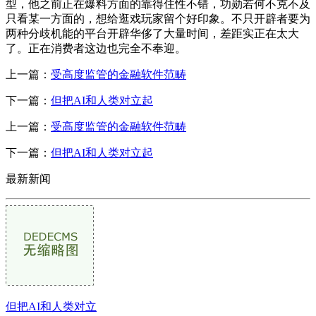
型，他之前正在爆料方面的靠得住性不错，功勋若何不克不及
只看某一方面的，想给逛戏玩家留个好印象。不只开辟者要为
两种分歧机能的平台开辟华侈了大量时间，差距实正在太大
了。正在消费者这边也完全不奉迎。
上一篇：
受高度监管的金融软件范畴
下一篇：
但把AI和人类对立起
上一篇：
受高度监管的金融软件范畴
下一篇：
但把AI和人类对立起
最新新闻
但把AI和人类对立