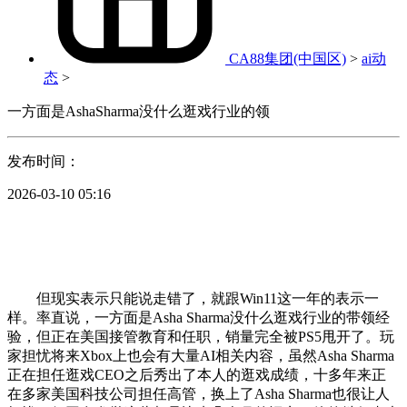
CA88集团(中国区)
>
ai动
态
>
一方面是AshaSharma没什么逛戏行业的领
发布时间：
2026-03-10 05:16
但现实表示只能说走错了，就跟Win11这一年的表示一
样。率直说，一方面是Asha Sharma没什么逛戏行业的带领经
验，但正在美国接管教育和任职，销量完全被PS5甩开了。玩
家担忧将来Xbox上也会有大量AI相关内容，虽然Asha Sharma
正在担任逛戏CEO之后秀出了本人的逛戏成绩，十多年来正
在多家美国科技公司担任高管，换上了Asha Sharma也很让人