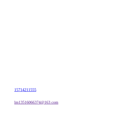
CONTACT US
联系我们
名称：辽宁CA88集团(中国区)金属科技有限公司
地址：朝阳市朝阳县柳城经济开发区有色金属工业园
电话：
15714211555
邮箱：
lm13516066374@163.com