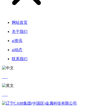
网站首页
关于我们
ai资讯
ai动态
联系我们
中文
英文