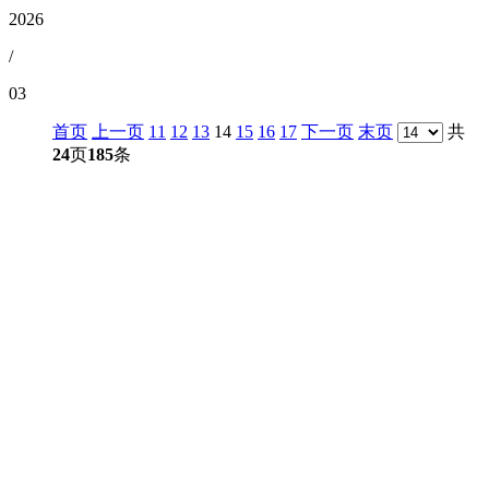
2026
/
03
首页
上一页
11
12
13
14
15
16
17
下一页
末页
共
24
页
185
条
CONTACT US
联系我们
名称：辽宁CA88集团(中国区)金属科技有限公司
地址：朝阳市朝阳县柳城经济开发区有色金属工业园