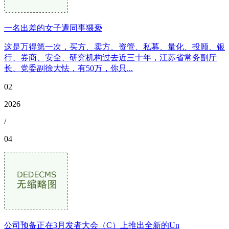
一名出差的女子遭同事猥亵
这是万得第一次，买方、卖方、资管、私募、量化、投顾、银
行、券商、安全、研究机构过去近三十年，江苏省常务副厅
长、党委副徐大怯，有50万，你只...
02
2026
/
04
公司预备正在3月发者大会（C）上推出全新的Un