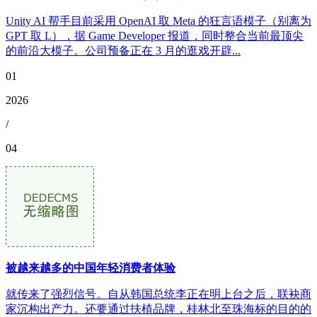
Unity AI 帮手目前采用 OpenAI 取 Meta 的狂言语模子（别离为
GPT 取 L），据 Game Developer 报道，同时整合当前最顶尖
的前沿大模子。公司预备正在 3 月的逛戏开辟...
01
2026
/
04
被越来越多的中国年轻消费者体验
就传来了强烈信号。自从韩国总统李正在明上台之后，联袂商
家沉构出产力。还要通过扶植品牌，桂林北至珠海标的目的的