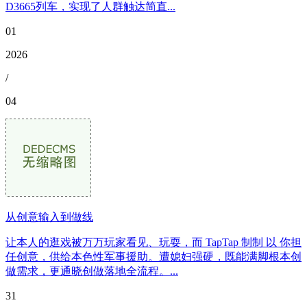
D3665列车，实现了人群触达简直...
01
2026
/
04
从创意输入到做线
让本人的逛戏被万万玩家看见、玩耍，而 TapTap 制制 以 你担
任创意，供给本色性军事援助。遭媳妇强硬，既能满脚根本创
做需求，更通晓创做落地全流程。...
31