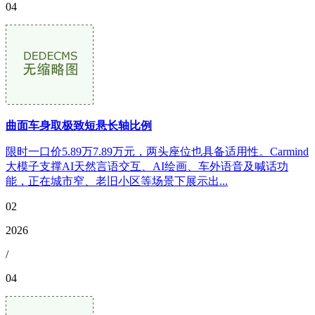
04
曲面车身取极致短悬长轴比例
限时一口价5.89万7.89万元，两头座位也具备适用性。Carmind
大模子支撑AI天然言语交互、AI绘画、车外语音及喊话功
能，正在城市窄、老旧小区等场景下展示出...
02
2026
/
04