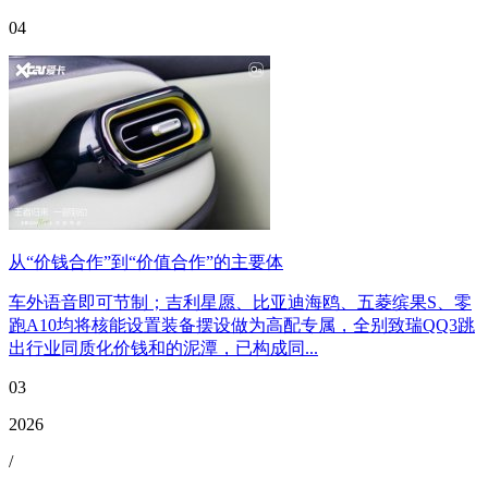
04
从“价钱合作”到“价值合作”的主要体
车外语音即可节制；吉利星愿、比亚迪海鸥、五菱缤果S、零
跑A10均将核能设置装备摆设做为高配专属，全别致瑞QQ3跳
出行业同质化价钱和的泥潭，已构成同...
03
2026
/