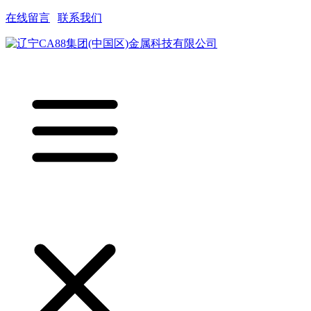
在线留言
|
联系我们