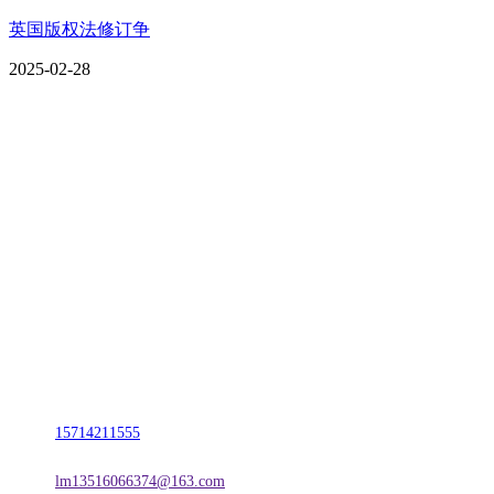
英国版权法修订争
2025-02-28
CONTACT US
联系我们
名称：辽宁CA88集团(中国区)金属科技有限公司
地址：朝阳市朝阳县柳城经济开发区有色金属工业园
电话：
15714211555
邮箱：
lm13516066374@163.com