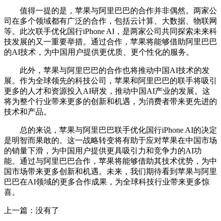
值得一提的是，苹果与阿里巴巴的合作并非偶然。两家公
司在多个领域都有广泛的合作，包括云计算、大数据、物联网
等。此次联手优化国行iPhone AI，是两家公司共同探索未来科
技发展的又一重要举措。通过合作，苹果将能够借助阿里巴巴
的AI技术，为中国用户提供更优质、更个性化的服务。
此外，苹果与阿里巴巴的合作也将推动中国AI技术的发
展。作为全球领先的科技公司，苹果和阿里巴巴的联手将吸引
更多的人才和资源投入AI研发，推动中国AI产业的发展。这
将为整个行业带来更多的创新和机遇，为消费者带来更先进的
技术和产品。
总的来说，苹果与阿里巴巴联手优化国行iPhone AI的决定
是明智而果敢的。这一战略转变将有助于应对苹果在中国市场
的销量下滑，为中国用户提供更具吸引力和竞争力的AI功
能。通过与阿里巴巴合作，苹果将能够借助其技术优势，为中
国市场带来更多创新和机遇。未来，我们期待看到苹果与阿里
巴巴在AI领域的更多合作成果，为全球科技行业带来更多惊
喜。
上一篇：没有了