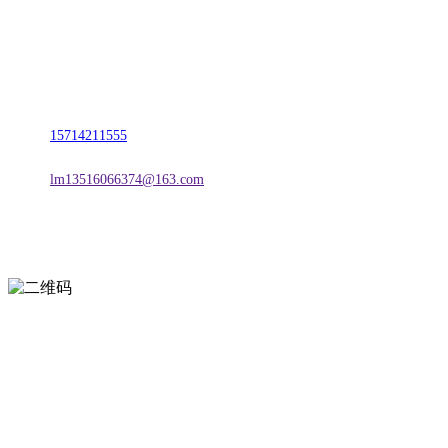
名称：辽宁CA88集团(中国区)金属科技有限公司
地址：朝阳市朝阳县柳城经济开发区有色金属工业园
电话：
15714211555
邮箱：
lm13516066374@163.com
扫一扫进入手机网站