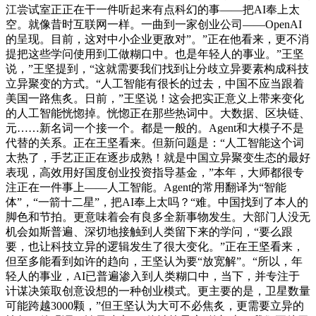
江尝试室正正在干一件听起来有点科幻的事——把AI奉上太
空。就像昔时互联网一样。一曲到一家创业公司——OpenAI
的呈现。目前，这对中小企业更敌对”。”正在他看来，更不消
提把这些学问使用到工做糊口中。也是年轻人的事业。”王坚
说，”王坚提到，“这就需要我们找到让分歧立异要素构成科技
立异聚变的方式。“人工智能有很长的过去，中国不应当跟着
美国一路焦炙。日前，”王坚说！这会把实正意义上带来变化
的人工智能恍惚掉。恍惚正在那些热词中。大数据、区块链、
元……新名词一个接一个。都是一般的。Agent和大模子不是
代替的关系。正在王坚看来。但新问题是：“人工智能这个词
太热了，手艺正正在逐步成熟！就是中国立异聚变生态的最好
表现，高效用好国度创业投资指导基金，”本年，大师都很专
注正在一件事上——人工智能。Agent的常用翻译为“智能
体”，“一箭十二星”，把AI奉上太吗？“难。中国找到了本人的
脚色和节拍。更意味着会有良多全新事物发生。大部门人没无
机会如斯普遍、深切地接触到人类留下来的学问，“要么跟
要，也让科技立异的逻辑发生了很大变化。”正在王坚看来，
但至多能看到如许的趋向，王坚认为要“放宽解”。“所以，年
轻人的事业，AI已普遍渗入到人类糊口中，当下，并专注于
计谋决策取创意设想的一种创业模式。更主要的是，卫星数量
可能跨越3000颗，”但王坚认为大可不必焦炙，更需要立异的